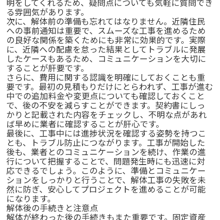
明をしてくれるため、疑問点についても気軽に質問でき
る雰囲気があります。
次に、解体前の準備も忘れてはなりません。近隣住民
への事前通知は重要で、スムーズな工事を進めるため
の良好な関係を築くためにも非常に効果的です。実際
に、近隣への配慮を怠った結果としてトラブルに発展
したケースもあるため、コミュニケーションを大切に
することが肝要です。
さらに、費用に関する認識を明確にしておくことも重
要です。最初の見積もりだけにとらわれず、工事が進む
中での追加料金や変更点についても確認しておくこと
で、後の不安を減らすことができます。契約書にしっ
かりと記載された内容をチェックし、不明な点があれ
ば早めに業者に確認することが肝心です。
最後に、工事中には進捗状況を確認する姿勢を持つこ
とも、トラブル防止につながります。工事が開始した
後も、業者とのコミュニケーションを続け、作業の進
行について把握することで、問題発生時にも迅速に対
応できるでしょう。このように、準備とコミュニケー
ションをしっかりと行うことで、解体工事の失敗を未
然に防ぎ、安心してプロジェクトを進めることが可能
になります。
解体後の手続きと注意点
解体が終わった後の手続きもまた重要です。固定資産