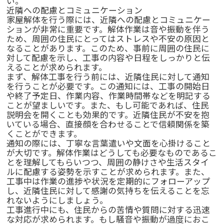
い。
近隣への配慮とコミュニケーション
家屋解体を行う際には、近隣への配慮とコミュニケー
ションが非常に重要です。解体作業は音や振動を伴う
ため、周囲の住民にとってはストレスや不安の原因と
なることがあります。このため、事前に周囲の住民に
対して配慮を示し、工事の内容や日程をしっかりと伝
えることが求められます。
まず、解体工事を行う前には、近隣住民に対して通知
を行うことが必要です。この通知には、工事の開始日
や終了予定日、作業内容、作業時間帯などを明記する
ことが望ましいです。また、もし可能であれば、住民
説明会を開くことも効果的です。近隣住民が不安を抱
いている場合、直接顔を合わせることで信頼関係を築
くことができます。
通知の際には、丁寧な言葉遣いや文面を心掛けること
が大切です。解体作業はどうしても必要なものであるこ
とを理解してもらいつつ、周囲の静けさや生活スタイ
ルに配慮する姿勢を示すことが求められます。また、
工事中は作業の進捗や状況を定期的にフォローアップ
し、近隣住民に対して感謝の気持ちを伝えることを忘
れないようにしましょう。
工事進行中にも、住民からの苦情や質問に対する迅速
な対応が求められます。もし騒音や振動が過度におこ