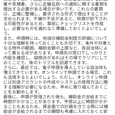
書や見積書、さらに近隣住民への通知に関する書類を
提出する必要がある場合が多いです。これらの書類
は、正確に整備し、要求される形式で提出することが
求められます。不備や不足があると、申請が却下され
る可能性があるため、事前にチェックリストを作成
し、必要なものを漏れなく準備しておくとよいでしょ
う。
また、申請時には、地域の補助金制度の詳細について
十分な理解を持っておくことも大切です。条件や対象と
なる物件の範囲、補助金額の上限など、各自治体によ
って異なる点があります。申請先の窓口でしっかりと
内容を確認し、疑問点があればその場でクリアにして
おくことで、後のトラブルを回避できます。
さらに、最近では、電子申請を導入している自治体も
増えてきています。オンラインで申請できる場合、これ
も活用するとよいでしょう。ただし、オンライン申請
には別途アカウントの作成やシステムの使用方法に関
する理解が必要になるため、早めに取り組んでおくこ
とをお勧めします。
最後に、申請が受理された後も、補助金の支給までに
時間がかかることがあります。予想以上に時間がかか
ることもあるため、資金面での計画を立てる際には補
助金が支給されるまでの期間も考慮に入れておくと安