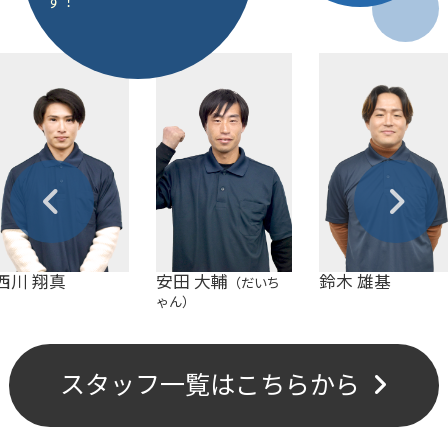
す！
西川 翔真
安田 大輔
鈴木 雄基
（だいち
ゃん）
スタッフ一覧はこちらから