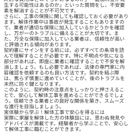
生する可能性はあるのか」といった質問をし、不安要
素を解消することが不可欠です。
さらに、工事の保険に関しても確認しておく必要があり
ます。解体作業中は事故が発生することもありますの
で、業者が適切な保険に加入しているかどうかを確認
し、万が一のトラブルに備えることが大切です。ま
た、万全な保険に加入している業者は、信頼性が高い
と評価される傾向があります。
契約書にサインをする前には、必ずすべての条項を読
んで理解することが必要です。特に不明点や気になる
部分があれば、即座に業者に確認することで不安を解
消しましょう。もし必要であれば、法律の専門家に内
容確認を依頼するのも良い方法です。契約を結ぶ際
は、焦らず慎重に進めていくことが、後のトラブルを
未然に防ぐ鍵となります。
このように、契約時の注意点をしっかりと押さえるこ
とで、安心して解体工事を進めることができるでしょ
う。信頼できる業者との良好な関係を築き、スムーズ
な進行を目指しましょう。
実体験から学ぶ！解体工事で安心を得るには
実際に家屋を解体した方の体験談には、思わぬ発見や
アドバイスが満載です。経験者から学ぶことで、安心し
て解体工事に臨むことができます。