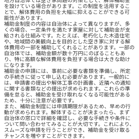
地方自治体では空き家問題の対策として、解体補助金
を設けている場合があります。この制度を活用するこ
とで、解体費用の負担を大幅に抑えることができる可
能性があります。
補助金制度の内容は自治体によって異なりますが、多
くの場合、一定条件を満たす家屋に対して補助金が支
給される仕組みです。たとえば、老朽化した木造住宅
や、地域間の美観向上を目的とした空き家に対する解
体費用の一部を補助してくれることがあります。一部の
自治体では、補助金額が数十万円にのぼることもあ
り、特に高額な解体費用を負担する場合は大きな助け
になります。
補助金の申請には、事前に必要な書類を準備し、所定
の手続きに従って申し込む必要があります。一般的に
は、申請書の提出や解体工事の計画書、近隣への通知
に関する書類などの提出が求められます。これらの準
備を怠ると、補助金を受け取れなくなる可能性がある
ため、十分に注意が必要です。
また、補助金制度には申請期限があるため、早めの行
動が求められます。解体することが決まったら、まず
自治体の窓口で詳細を確認し、必要な手続きや条件に
ついて問い合わせてみることが大切です。これにより、
スムーズな申請を行うことができ、補助金を受け取る
チャンスを増やすことができます。