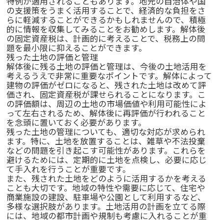
特例が適用されることもあります。地元の自治体や国
の支援策をうまく活用することで、経済的な負担をさ
らに軽減することができるかもしれませんので、積極
的に情報を収集してみることをお勧めします。解体後
の固定資産税は、計画的に考えることで、税務上の問
題を最小限に抑えることができます。
残った土地の評価と管理
解体後に残る土地の評価と管理は、今後の土地活用を
考えるうえで非常に重要なポイントです。解体によって
建物の評価がゼロになると、残された土地は改めて評
価され、固定資産税が課せられることになります。こ
の評価額は、周辺の土地の市場価値や利用可能性によ
って左右されるため、解体後に再評価が行われること
を念頭に置いておく必要があります。
残った土地の管理についても、適切な対応が求められ
ます。特に、土地を放置することは、雑草や不法投棄
などの問題を引き起こす可能性があります。これらを
避けるためには、定期的に土地を点検し、必要に応じ
て手入れを行うことが重要です。
また、残された土地をどのように活用するかを考える
ことも大切です。地域の特性や需要に応じて、住宅や
商業施設の建設、駐車場や公園として利用するなど、
多様な選択肢があります。土地活用の計画を立てる際
には、地域の都市計画や規制も考慮に入れることが重