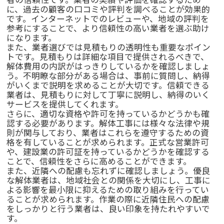
に、過去の顧客の口コミや評判を調べることが効果的
です。インターネットでのレビューや、地域の評判を
参考にすることで、より信頼性の高い業者を選ぶ助け
になります。
また、業者選びでは見積もりの透明性も重要なポイン
トです。見積もりは詳細な項目で提供されるべきで、
解体費用の内訳がはっきりしているかを確認しましょ
う。不明瞭な部分がある場合は、事前に質問し、納得
がいくまで説明を求めることが大切です。信頼できる
業者は、見積もりに対して丁寧に説明し、納得のいく
サービスを提供してくれます。
さらに、適切な資格や許可を持っているかどうかも確
認する必要があります。解体工事には様々な法律や規
則が関与しており、業者はこれらを遵守するための資
格を有していることが求められます。正式な営業許可
や、建設業の許可証を持っているかどうかを確認する
ことで、信頼性をさらに高めることができます。
また、近隣への配慮も忘れずに確認しましょう。優良
な解体業者は、地域社会との関係を大切にし、工事に
よる影響を最小限に抑えるための取り組みを行ってい
ることが求められます。作業の際に近隣住民への配慮
をしっかりと行う業者は、良い印象を持たれやすいで
す。