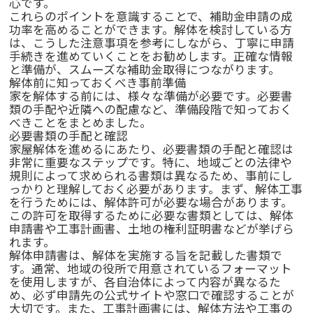
心です。
これらのポイントを意識することで、補助金申請の成
功率を高めることができます。解体を検討している方
は、こうした注意事項を参考にしながら、丁寧に申請
手続きを進めていくことをお勧めします。正確な情報
と準備が、スムーズな補助金取得につながります。
解体前に知っておくべき事前準備
家を解体する前には、様々な準備が必要です。必要書
類の手配や近隣への配慮など、準備段階で知っておく
べきことをまとめました。
必要書類の手配と確認
家屋解体を進めるにあたり、必要書類の手配と確認は
非常に重要なステップです。特に、地域ごとの法律や
規則によって求められる書類は異なるため、事前にし
っかりと理解しておく必要があります。まず、解体工事
を行うためには、解体許可が必要な場合があります。
この許可を取得するために必要な書類としては、解体
申請書や工事計画書、土地の権利証明書などが挙げら
れます。
解体申請書は、解体を実施する旨を記載した書類で
す。通常、地域の役所で用意されているフォーマット
を使用しますが、各自治体によって内容が異なるた
め、必ず申請先の公式サイトや窓口で確認することが
大切です。また、工事計画書には、解体方法や工事の