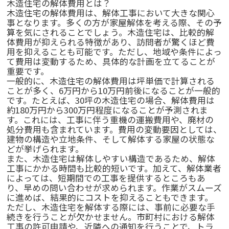
木造住宅の解体費用とは？
木造住宅の解体費用は、解体工事において大きな関心
事となります。多くの方が家屋解体を考える際、その予
算を気にされることでしょう。木造住宅は、比較的解
体費用が抑えられる特徴があり、訪問者が驚くほど費
用を抑えることも可能です。ただし、地域や条件によっ
て費用は変動するため、具体的な計画を立てることが
重要です。
一般的に、木造住宅の解体費用は坪単価で計算される
ことが多く、6万円から10万円前後になることが一般的
です。たとえば、30坪の木造住宅の場合、解体費用は
約180万円から300万円程度になることが予測されま
す。これには、工事に伴う重機の運搬費用や、廃材の
処分費用も含まれています。費用の変動要因としては、
建物の構造や立地条件、そして解体する家屋の状態な
どが挙げられます。
また、木造住宅は解体しやすい構造であるため、解体
工事にかかる時間も比較的短いです。加えて、解体業者
によっては、短期間での工事を提供するところもあ
り、早めの問い合わせが求められます。作業がスムーズ
に進めば、結果的にコストを抑えることもできます。
ただし、木造住宅を解体する際には、事前に必要な手
続きを行うことが欠かせません。市町村における解体
工事の許可申請や、近隣への通知を行うことで、トラ