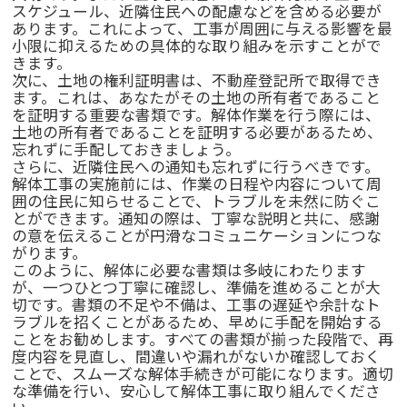
スケジュール、近隣住民への配慮などを含める必要が
あります。これによって、工事が周囲に与える影響を最
小限に抑えるための具体的な取り組みを示すことがで
きます。
次に、土地の権利証明書は、不動産登記所で取得でき
ます。これは、あなたがその土地の所有者であること
を証明する重要な書類です。解体作業を行う際には、
土地の所有者であることを証明する必要があるため、
忘れずに手配しておきましょう。
さらに、近隣住民への通知も忘れずに行うべきです。
解体工事の実施前には、作業の日程や内容について周
囲の住民に知らせることで、トラブルを未然に防ぐこ
とができます。通知の際は、丁寧な説明と共に、感謝
の意を伝えることが円滑なコミュニケーションにつな
がります。
このように、解体に必要な書類は多岐にわたります
が、一つひとつ丁寧に確認し、準備を進めることが大
切です。書類の不足や不備は、工事の遅延や余計なト
ラブルを招くことがあるため、早めに手配を開始する
ことをお勧めします。すべての書類が揃った段階で、再
度内容を見直し、間違いや漏れがないか確認しておく
ことで、スムーズな解体手続きが可能になります。適切
な準備を行い、安心して解体工事に取り組んでくださ