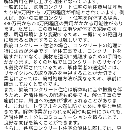
解体費用を押し上げる理由となっています。
一般的には、鉄筋コンクリート住宅の解体費用は坪当
たり約8万円から12万円程度が相場とされています。例
えば、60坪の鉄筋コンクリート住宅を解体する場合、
480万円から720万円程度の費用がかかる可能性があり
ます。ただし、この費用は立地や解体する家屋の状
態、周辺環境により変動するため、一概にその範囲内
に収まると断言することは難しいです。
鉄筋コンクリート住宅の場合、コンクリートの処理に
特に注意が必要です。解体工事では、コンクリートを
崩すだけでなく、廃材を適切に処理するための手間も
かかります。多くの地域ではコンクリートのリサイク
ル義務が課されているため、解体業者の選定時には、
リサイクルへの取り組みを重視することが大切です。
業者によっては、廃材処理方法が異なるため、事前に
確認しておくと安心です。
また、鉄筋コンクリート住宅は解体時に音や振動を伴
うため、近隣住民への配慮も必要です。解体工事の実
施前には、周囲への通知が求められることがありま
す。これは、トラブルを未然に防ぐために重要な手続
きです。解体作業が行われる時期や時間帯についても、
近隣住民と十分にコミュニケーションを取ることで、
良好な関係を築くことができます。
さらに、鉄筋コンクリート住宅の解体に際しては、専